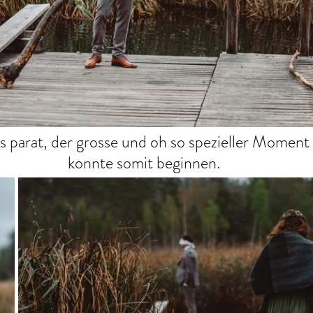
s parat, der grosse und oh so spezieller Moment 
konnte somit beginnen.