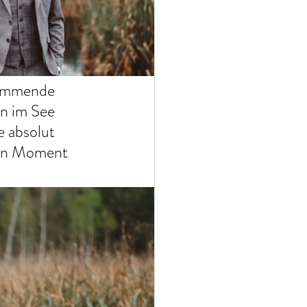
wimmende 
n im See 
 absolut 
men Moment 