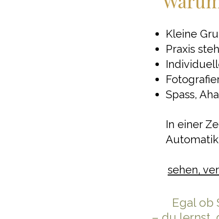
Warum 
Kleine Gru
Praxis ste
Individue
Fotografi
Spass, Ah
In einer Z
Automatik 
sehen, ver
Egal ob
– du lernst