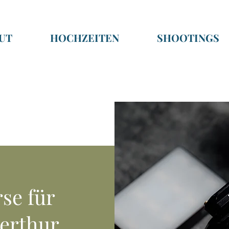
UT
HOCHZEITEN
SHOOTINGS
se für
terthur