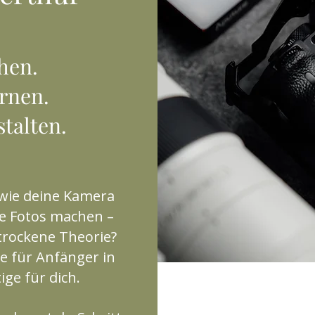
hen.
ernen.
talten.​
 wie deine Kamera
re Fotos machen –
trockene Theorie?
e für Anfänger in
ge für dich.