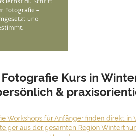
 lernst du Schritt
r Fotografie –
 umgesetzt und
gestimmt.
 Fotografie Kurs in Winte
persönlich & praxisorienti
ie Workshops für Anfänger finden direkt in W
steiger aus der gesamten Region Winterthur