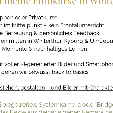
meine Fotokurse in Wint
ppen oder Privatkurse
ht im Mittelpunkt – kein Frontalunterricht
lle Betreuung & persönliches Feedback
eren mitten in Winterthur, Kyburg & Umgeb
a-Momente & nachhaltiges Lernen
eit voller KI-generierter Bilder und Smartpho
gehen wir bewusst back to basics:
stehen, gestalten – und Bilder mit Charakter
 Spiegelreflex, Systemkamera oder Brid
, das Beste aus deiner eigenen Kamera h