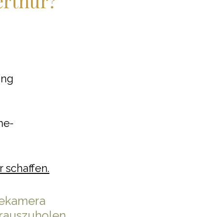
erthur?
ung
ne-
 schaffen.
gekamera
erauszuholen