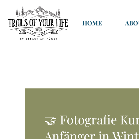
HOME
ABO
🤝 Fotografie Kur
Anfänger in Win