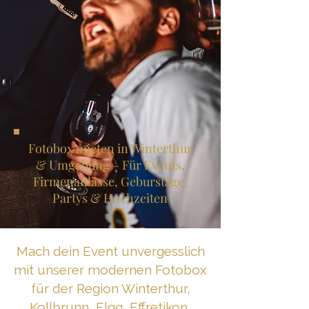
Fotobox mieten in Winterthur
& Umgebung – Für Events,
Firmenanlässe, Geburstage,
Partys & Hochzeiten
Mach dein Event unvergesslich
mit unserer modernen Fotobox
für der Region Winterthur,
Kollbrunn, Elgg, Effretikon,