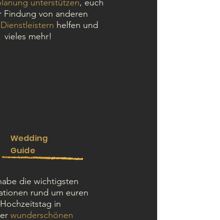
lanung unterstützen
, euch
r Findung von anderen
e
Dienstleistern
helfen und
vieles mehr!
Wedding
Guide
habe die wichtigsten
ationen rund um euren
Hochzeitstag in
ner
wunderschönen