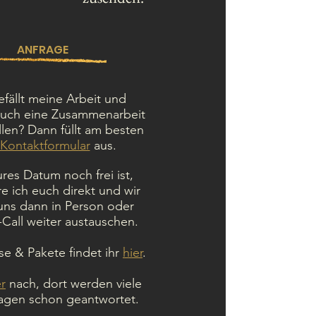
ANFRAGE
fällt meine Arbeit und
uch eine Zusammenarbeit
llen? Dann füllt am besten
Kontaktformular
aus.
es Datum noch frei ist,
re ich euch direkt und wir
ns dann in Person oder
Call weiter austauschen.
se & Pakete findet ihr
hier
.
er
nach, dort werden viele
ragen schon geantwortet.
-