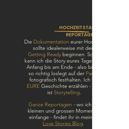
HOCHZEITSTAG &
REPORTAGE
Die
Dokumentation
eurer Hochzeit
sollte idealerweise mit dem
Getting Ready
beginnen. Somit
kann ich die Story eures Tages von
Anfang bis am Ende -
also bis ihr
so richtig loslegt auf der
Party
fotografisch festhalten.
Ich will
EURE
Geschichte erzählen - dies
ist
Storytelling
.
Ganze Reportagen
- wo ich die
kleinen und grossen Momenten
einfange - findet ihr in meinem
Love Stories Blog
.