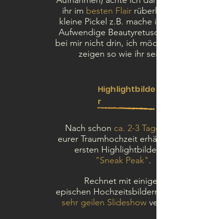
Aufnahmen) achte ich darauf, dass
ihr im
besten Flair
rüberkommt,
kleine Pickel z.B. mache ich weg.
Aufwendige Beautyretusche liegt
bei mir nicht drin, ich möchte euch
zeigen so wie ihr seid.
Highlightbilde
r
Nach schon
ca. 2-3 Tage
eurer Traumhochzeit erhält ihr die
ersten Highlightbilder als
"
Sneak
Peak"
.
Rechnet mit einigen
epischen
Hochzeitsbildern in einer
sehr geilen Slideshow
verpackt.