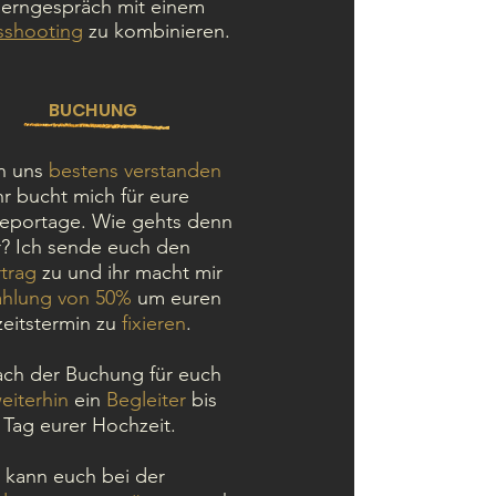
erngespräch mit einem
sshooting
zu kombinieren.
BUCHUNG
n uns
bestens verstanden
hr bucht mich für eure
reportage. Wie gehts denn
r? Ich sende euch den
trag
zu und ihr macht mir
hlung von 50%
um euren
eitstermin zu
fixieren
.
ach der Buchung für euch
eiterhin
ein
Begleiter
bis
Tag eurer Hochzeit.
h kann euch bei der