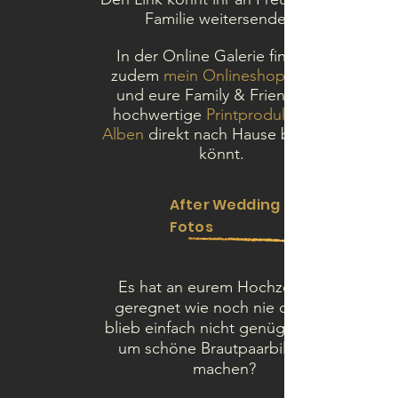
Familie weitersenden.
In der Online Galerie findet ihr
zudem
mein Onlineshop
und eure Family & Friends u.a.
hochwertige
Printprodukte
Alben
direkt nach Hause bestellen
könnt.
After Wedding
Fotos
Es hat an eurem Hochzeitstag
geregnet wie noch nie oder es
blieb einfach nicht genügend Zeit
um schöne Brautpaarbilder zu
machen?