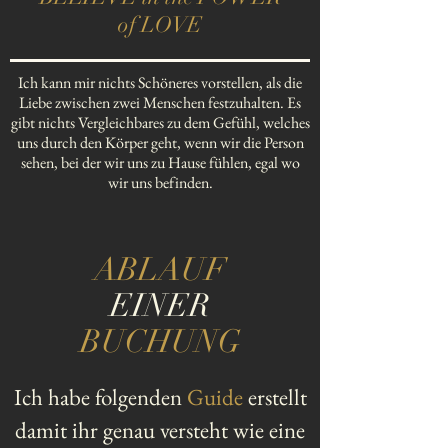
of LOVE
Ich kann mir nichts Schöneres vorstellen, als die
Liebe zwischen zwei Menschen festzuhalten. Es
gibt nichts Vergleichbares zu dem Gefühl, welches
uns durch den Körper geht, wenn wir die Person
sehen, bei der wir uns zu Hause fühlen, egal wo
wir uns befinden.
ABLAUF
EINER
BUCHUNG
Ich habe folgenden
Guide
erstellt
damit ihr genau versteht wie eine