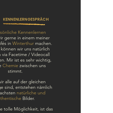
KENNENLERNGESPRÄCH
sönliche Kennenlernen
ir gerne
in einem meiner
fés in
Winterthur
machen.
v können wir uns natürlich
 via Facetime / Videocall
n. Mir ist es sehr wicht
ig,
ie
Chemie
zwischen uns
stimmt.
r alle auf der gleichen
e sind, entstehen nämlich
fachsten
natürliche und
thentische
Bilder.
e tolle Möglichkeit, ist das